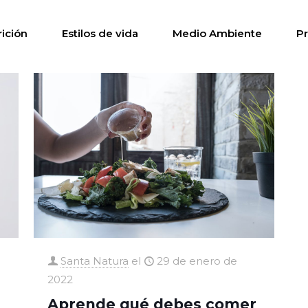
rición
Estilos de vida
Medio Ambiente
P
Santa Natura
el
29 de enero de
2022
Aprende qué debes comer