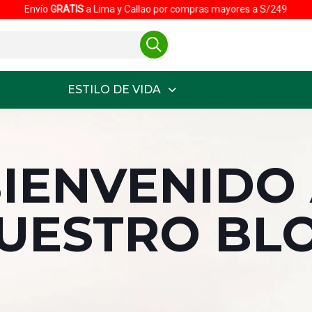
ompras mayores a S/249
ESTILO DE VIDA
IENVENIDO
UESTRO BL