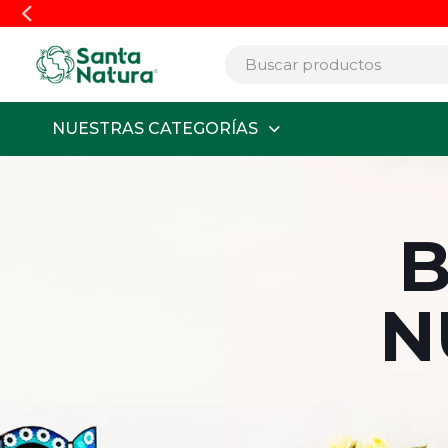
Envío
GRATIS
a Lima y Callao por c
NUESTRAS CATEGORÍAS
B
N