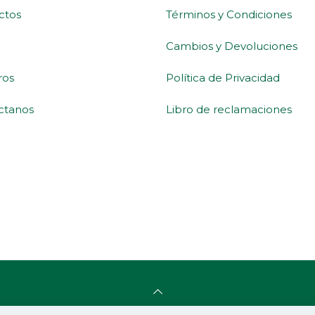
ctos
Términos y Condiciones
Cambios y Devoluciones
ros
Política de Privacidad
ctanos
Libro de reclamaciones
 Natura ©
2026 | Living Green International SAC RUC: 2060