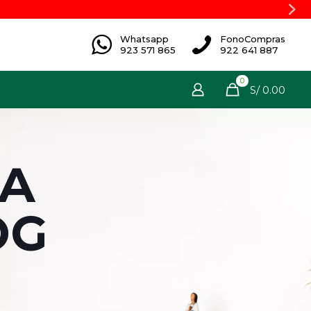
Whatsapp
FonoCompras
923 571 865
922 641 887
0
S/ 0.00
 A
OG