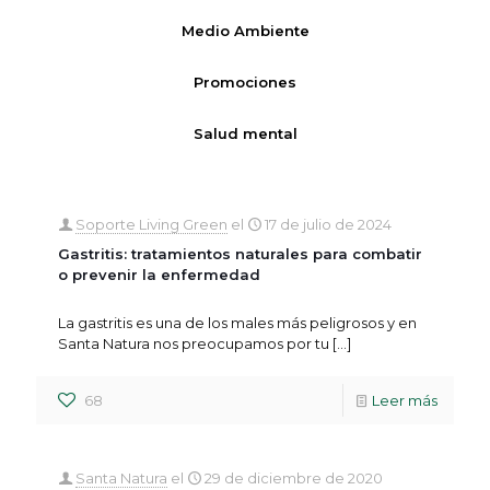
Medio Ambiente
Promociones
Salud mental
Soporte Living Green
el
17 de julio de 2024
Gastritis: tratamientos naturales para combatir
o prevenir la enfermedad
La gastritis es una de los males más peligrosos y en
Santa Natura nos preocupamos por tu
[…]
68
Leer más
Santa Natura
el
29 de diciembre de 2020