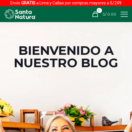
Envío
GRATIS
a Lima y Callao por compras mayores a S/249
0
S/ 0.00
BIENVENIDO A
NUESTRO BLOG