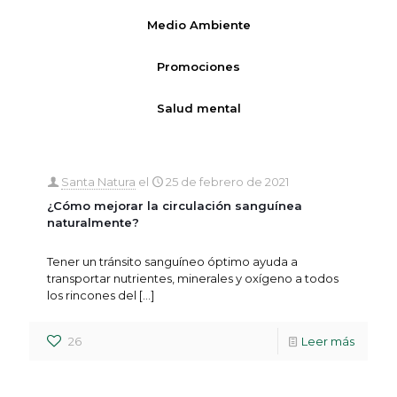
Medio Ambiente
Promociones
Salud mental
Santa Natura
el
25 de febrero de 2021
¿Cómo mejorar la circulación sanguínea
naturalmente?
Tener un tránsito sanguíneo óptimo ayuda a
transportar nutrientes, minerales y oxígeno a todos
los rincones del
[…]
26
Leer más