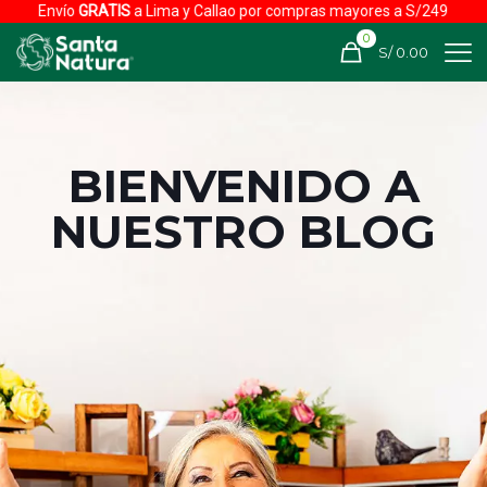
Envío
GRATIS
a Lima y Callao por compras mayores a S/249
0
S/ 0.00
BIENVENIDO A
NUESTRO BLOG