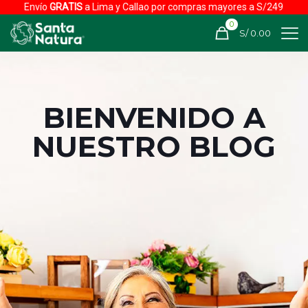
Envío
GRATIS
a Lima y Callao por compras mayores a S/249
0
S/ 0.00
BIENVENIDO A
NUESTRO BLOG