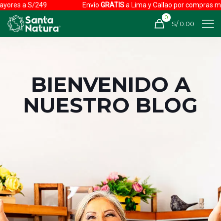
a S/249
Envío
GRATIS
a Lima y Callao por compras mayores 
0
S/ 0.00
BIENVENIDO A
NUESTRO BLOG