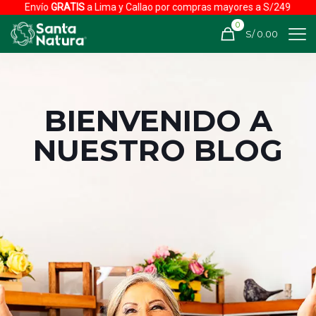
Envío
GRATIS
a Lima y Callao por compras mayores a S/249
0
S/ 0.00
BIENVENIDO A
NUESTRO BLOG