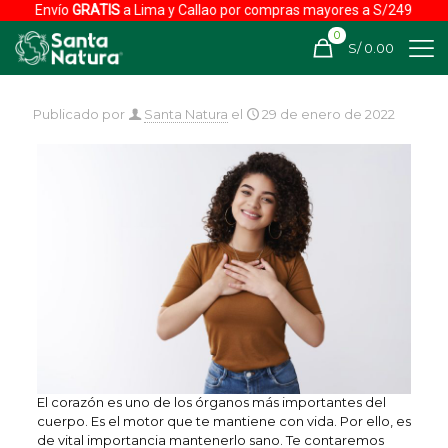
Envío
GRATIS
a Lima y Callao por compras mayores a S/249
0
S/ 0.00
Publicado por
Santa Natura
el
29 de enero de 2022
El corazón es uno de los órganos más importantes del
cuerpo. Es el motor que te mantiene con vida. Por ello, es
de vital importancia mantenerlo sano. Te contaremos