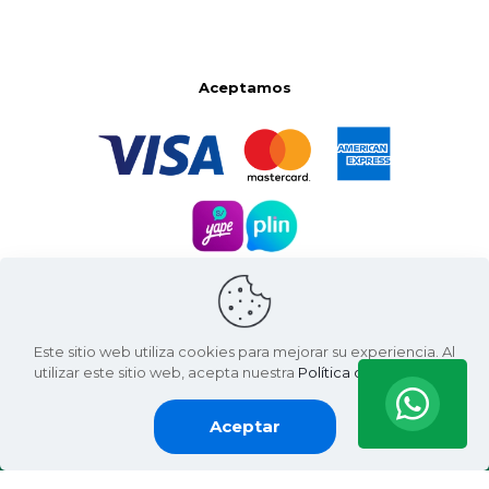
Aceptamos
Este sitio web utiliza cookies para mejorar su experiencia. Al
utilizar este sitio web, acepta nuestra
Política de Privacidad
.
Aceptar
Santa Natura ©
2026 | Living Green International SAC
RUC: 20607936812