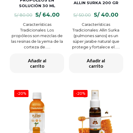
ALLIN SURKA 200 GR
SOLUCIÓN 30 ML
El
El
El
El
S/
64.00
S/
40.00
S/
80.00
S/
50.00
precio
precio
precio
preci
Características
Características
original
actual
original
actua
Tradicionales: Los
Tradicionales: Allin Surka
era:
es:
era:
es:
propóleos son mezclas de
(pulmones sanos) es un
S/ 80.00.
S/ 64.00.
S/ 50.00.
S/ 40
las resinas de la yema de la
súper jarabe natural que
corteza de…...
protege y fortalece el…...
Añadir al
Añadir al
carrito
carrito
-20%
-20%