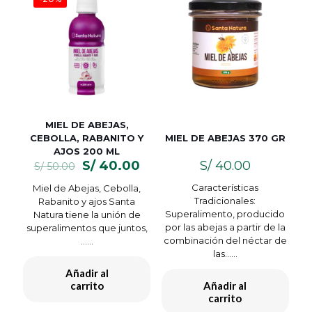
MIEL DE ABEJAS,
CEBOLLA, RABANITO Y
MIEL DE ABEJAS 370 GR
AJOS 200 ML
El
El
S/
40.00
S/
40.00
S/
50.00
precio
precio
Características
Miel de Abejas, Cebolla,
original
actual
Tradicionales:
Rabanito y ajos Santa
era:
es:
Superalimento, producido
Natura tiene la unión de
S/ 50.00.
S/ 40.00.
por las abejas a partir de la
superalimentos que juntos,
combinación del néctar de
…...
las…...
Añadir al
carrito
Añadir al
carrito