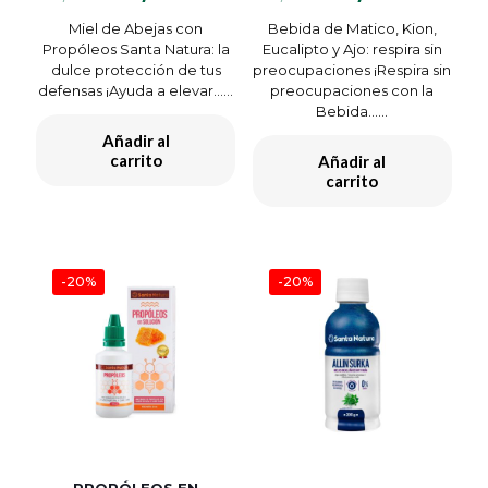
precio
precio
precio
preci
Miel de Abejas con
Bebida de Matico, Kion,
original
actual
original
actua
Propóleos Santa Natura: la
Eucalipto y Ajo: respira sin
era:
es:
era:
es:
dulce protección de tus
preocupaciones ¡Respira sin
S/ 60.00.
S/ 48.00.
S/ 75.00.
S/ 60.
defensas ¡Ayuda a elevar…...
preocupaciones con la
Bebida…...
Añadir al
carrito
Añadir al
carrito
-20%
-20%
PROPÓLEOS EN