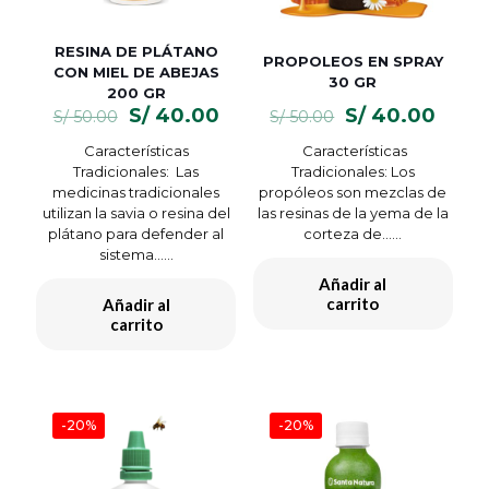
RESINA DE PLÁTANO
PROPOLEOS EN SPRAY
CON MIEL DE ABEJAS
30 GR
200 GR
El
El
El
El
S/
40.00
S/
40.00
S/
50.00
S/
50.00
precio
precio
precio
preci
Características
Características
original
actual
original
actua
Tradicionales: Las
Tradicionales: Los
era:
es:
era:
es:
medicinas tradicionales
propóleos son mezclas de
S/ 50.00.
S/ 40.00.
S/ 50.00.
S/ 40
utilizan la savia o resina del
las resinas de la yema de la
plátano para defender al
corteza de…...
sistema…...
Añadir al
carrito
Añadir al
carrito
-20%
-20%