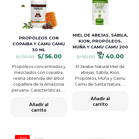
MIEL DE ABEJAS, SÁBILA,
PROPÓLEOS CON
KION, PROPÓLEOS,
COPAIBA Y CAMU CAMU
MUÑA Y CAMU CAMU 200
30 ML
ML
El
El
El
El
S/
56.00
S/
40.00
S/
70.00
S/
50.00
precio
precio
precio
preci
Propóleos concentrados y
El Jarabe Natural Miel de
original
actual
original
actua
mezclados con copaiba,
abejas, Sábila, Kion,
era:
es:
era:
es:
resina obtenida del árbol
Propóleos, Muña y Camu
S/ 70.00.
S/ 56.00.
S/ 50.00.
S/ 40
copaifera de la Amazonía
Camu de Santa Natura…...
peruana. Características…...
Añadir al
carrito
Añadir al
carrito
-20%