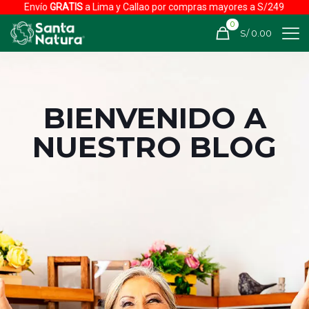
Envío
GRATIS
a Lima y Callao por compras mayores a S/249
0
S/ 0.00
BIENVENIDO A
NUESTRO BLOG