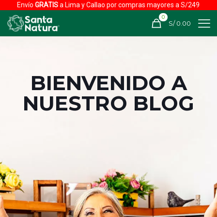
Envío
GRATIS
a Lima y Callao por compras mayores a S/249
0
S/ 0.00
BIENVENIDO A
NUESTRO BLOG