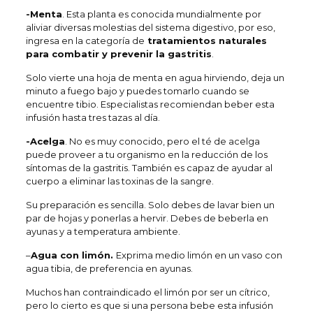
-Menta
. Esta planta es conocida mundialmente por
aliviar diversas molestias del sistema digestivo, por eso,
ingresa en la categoría de
tratamientos naturales
para combatir y prevenir la gastritis
.
Solo vierte una hoja de menta en agua hirviendo, deja un
minuto a fuego bajo y puedes tomarlo cuando se
encuentre tibio. Especialistas recomiendan beber esta
infusión hasta tres tazas al día.
-Acelga
. No es muy conocido, pero el té de acelga
puede proveer a tu organismo en la reducción de los
síntomas de la gastritis. También es capaz de ayudar al
cuerpo a eliminar las toxinas de la sangre.
Su preparación es sencilla. Solo debes de lavar bien un
par de hojas y ponerlas a hervir. Debes de beberla en
ayunas y a temperatura ambiente.
–
Agua con limón.
Exprima medio limón en un vaso con
agua tibia, de preferencia en ayunas.
Muchos han contraindicado el limón por ser un cítrico,
pero lo cierto es que si una persona bebe esta infusión