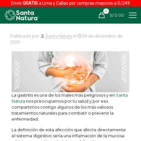
Envío
GRATIS
a Lima y Callao por compras mayores a S/249
0
S/ 0.00
Publicado por
Santa Natura
el
29 de diciembre de
2020
La gastritis es una de los males más peligrosos y en
Santa
Natura
nos preocupamos por tu salud y por eso
compartimos contigo algunos de los más valiosos
tratamientos naturales para combatir o prevenir la
enfermedad.
La definición de esta afección que afecta directamente
el sistema digestivo sería una inflamación de la mucosa