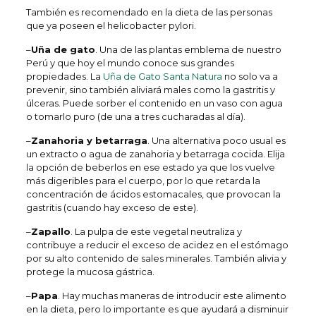
También es recomendado en la dieta de las personas
que ya poseen el helicobacter pylori.
–
Uña de gato
. Una de las plantas emblema de nuestro
Perú y que hoy el mundo conoce sus grandes
propiedades. La
Uña de Gato Santa Natura
no solo va a
prevenir, sino también aliviará males como la gastritis y
úlceras. Puede sorber el contenido en un vaso con agua
o tomarlo puro (de una a tres cucharadas al día).
–
Zanahoria y betarraga
. Una alternativa poco usual es
un extracto o agua de zanahoria y betarraga cocida. Elija
la opción de beberlos en ese estado ya que los vuelve
más digeribles para el cuerpo, por lo que retarda la
concentración de ácidos estomacales, que provocan la
gastritis (cuando hay exceso de este).
–
Zapallo
. La pulpa de este vegetal neutraliza y
contribuye a reducir el exceso de acidez en el estómago
por su alto contenido de sales minerales. También alivia y
protege la mucosa gástrica.
–
Papa
. Hay muchas maneras de introducir este alimento
en la dieta, pero lo importante es que ayudará a disminuir