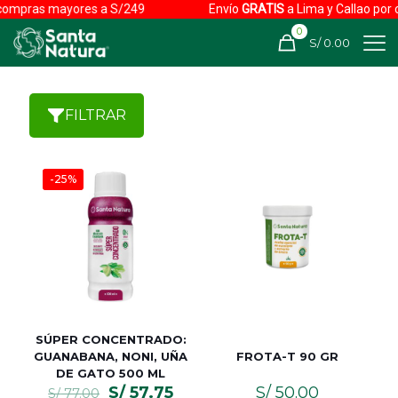
ores a S/249
Envío
GRATIS
a Lima y Callao por compras may
0
S/ 0.00
FILTRAR
-25%
SÚPER CONCENTRADO:
GUANABANA, NONI, UÑA
FROTA-T 90 GR
DE GATO 500 ML
El
El
S/
57.75
S/
50.00
S/
77.00