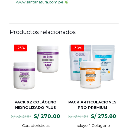
www.santanatura.com.pe
Productos relacionados
-25%
-30%
PACK X2 COLÁGENO
PACK ARTICULACIONES
HIDROLIZADO PLUS
PRO PREMIUM
El
El
El
El
S/
270.00
S/
275.80
S/
360.00
S/
394.00
precio
precio
precio
prec
Características
Incluye: 1 Colágeno
original
actual
original
actu