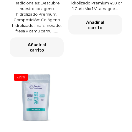
Tradicionales: Descubre
Hidrolizado Premium 450 gr
era:
es:
era:
es:
nuestro colageno
1 Carti Mix 1 Vitamagne...
S/ 360.00.
S/ 270.00.
S/ 394.00.
S/ 27
hidrolizado Premium.
Composición: Colágeno
Añadir al
hidrolizado, maíz morado,
carrito
fresa y camu camu.…...
Añadir al
carrito
-25%