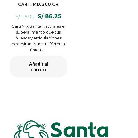
CARTI MIX 200 GR
El
El
S/
86.25
S/
115.00
precio
precio
Carti Mix Santa Natura es el
original
actual
superalimento que tus
era:
es:
huesos y articulaciones
S/ 115.00.
S/ 86.25.
necesitan. Nuestra fórmula
única…...
Añadir al
carrito