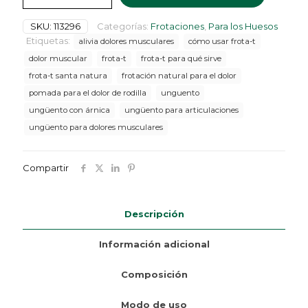
90
GR
SKU:
113296
Categorías:
Frotaciones
,
Para los Huesos
cantidad
Etiquetas:
alivia dolores musculares
cómo usar frota-t
dolor muscular
frota-t
frota-t para qué sirve
frota-t santa natura
frotación natural para el dolor
pomada para el dolor de rodilla
unguento
ungüento con árnica
ungüento para articulaciones
ungüento para dolores musculares
Compartir
Descripción
Información adicional
Composición
Modo de uso