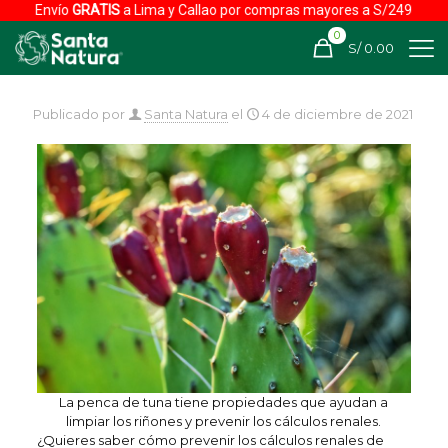
Envío
GRATIS
a Lima y Callao por compras mayores a S/249
0
S/ 0.00
Publicado por
Santa Natura
el
4 de diciembre de 2021
La penca de tuna tiene propiedades que ayudan a
limpiar los riñones y prevenir los cálculos renales.
¿Quieres saber cómo prevenir los cálculos renales de