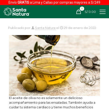
ATIS
a Lima y Callao por compras mayores a S/249
Envío
G
0
S/ 0.00
Publicado por
Santa Natura
el
29 de enero de 2022
El aceite de oliva no es solamente un delicioso
acompañamiento para las ensaladas. También ayuda a
cuidar tu sistema cardiaco y tiene muchos beneficios