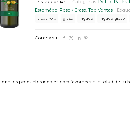
S/ 297.00.
S/ 2
Categorías:
Detox
,
Packs
,
SKU:
CC02-147
cantidad
Estomágo
,
Peso / Grasa
,
Top Ventas
Etique
alcachofa
grasa
higado
higado graso
Compartir
tiene los productos ideales para favorecer a la salud de tu 