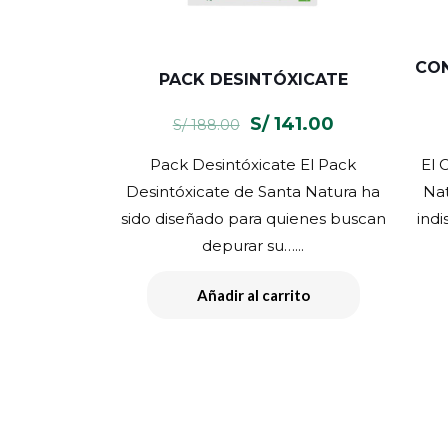
CO
PACK DESINTÓXICATE
El
El
S/
141.00
S/
188.00
precio
precio
Pack Desintóxicate El Pack
El 
original
actual
Desintóxicate de Santa Natura ha
Nat
era:
es:
sido diseñado para quienes buscan
indi
S/ 188.00.
S/ 141.00.
depurar su…...
Añadir al carrito