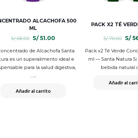
NCENTRADO ALCACHOFA 500
PACK X2 TÉ VERD
ML
El
El
El
S/
51.00
S/
5
S/
68.00
S/
70.00
precio
precio
prec
Concentrado de Alcachofa Santa
Pack x2 Té Verde Con
original
actual
origi
ura es un superalimento ideal e
ml — Santa Natura Si
era:
es:
era:
spensable para la salud digestiva,
bebida natural q
S/ 68.00.
S/ 51.00.
S/ 70
…...
Añadir al carr
Añadir al carrito