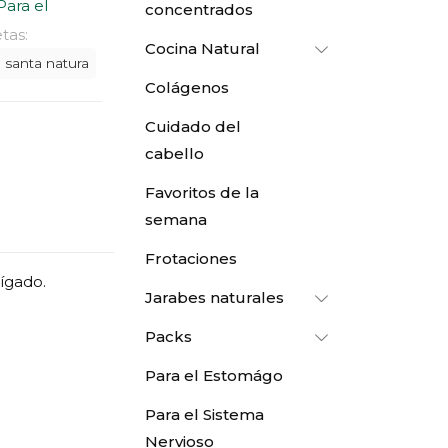
29.00.
Para el
concentrados
tas:
Cocina Natural
santa natura
Colágenos
Cuidado del
cabello
Favoritos de la
semana
Frotaciones
hígado.
Jarabes naturales
Packs
Para el Estomágo
Para el Sistema
Nervioso