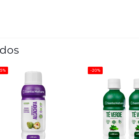
ados
25%
-20%