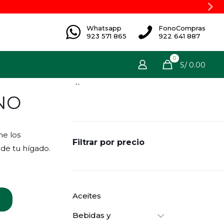
Whatsapp
FonoCompras
923 571 865
922 641 887
0
S/ 0.00
NO
ne los
Filtrar por precio
 de tu hígado.
io
al
Aceites
Bebidas y