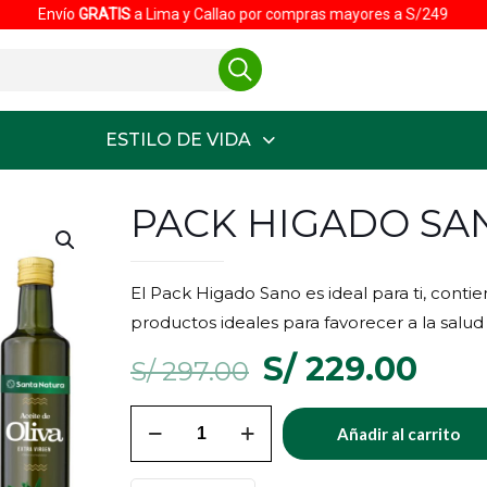
vío
GRATIS
a Lima y Callao por compras mayores a S/249
ESTILO DE VIDA
PACK HIGADO SA
El Pack Higado Sano es ideal para ti, contie
productos ideales para favorecer a la salud
El
El
S/
229.00
S/
297.00
precio
prec
PACK
original
actu
Añadir al carrito
HIGADO
era:
es:
SANO