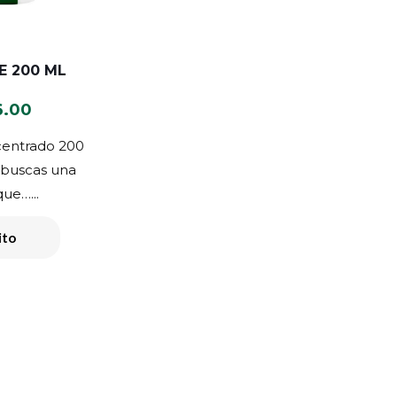
E 200 ML
El
6.00
io
precio
centrado 200
nal
actual
 buscas una
es:
ue…...
.00.
S/ 56.00.
ito