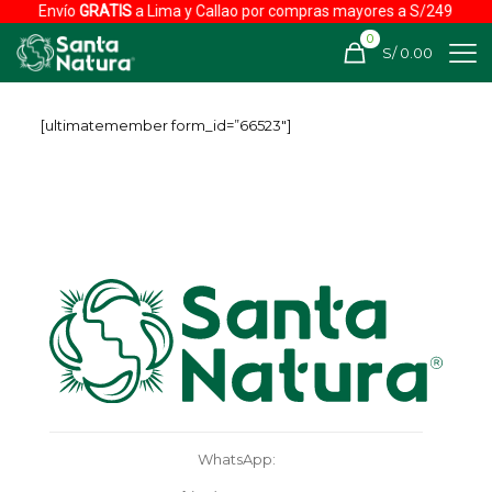
Envío
GRATIS
a Lima y Callao por compras mayores a S/249
0
S/ 0.00
[ultimatemember form_id=”66523″]
WhatsApp: