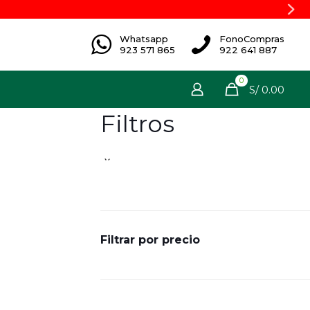
Whatsapp
FonoCompras
923 571 865
922 641 887
0
S/ 0.00
Filtros
Filtrar por precio