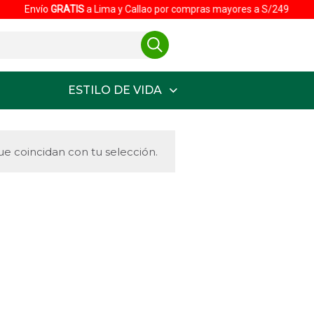
Envío
GRATIS
a Lima y Callao por compras mayores a S/249
ESTILO DE VIDA
e coincidan con tu selección.