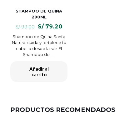
SHAMPOO DE QUINA
290ML
El
El
S/
79.20
S/
99.00
precio
precio
Shampoo de Quina Santa
original
actual
Natura: cuida y fortalece tu
era:
es:
cabello desde la raíz El
S/ 99.00.
S/ 79.20.
Shampoo de…...
Añadir al
carrito
PRODUCTOS RECOMENDADOS