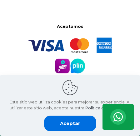
Aceptamos
Este sitio web utiliza cookies para mejorar su experiencia. Al
utilizar este sitio web, acepta nuestra
Política de Privacidad
.
Aceptar
Santa Natura ©
2026 | Living Green International SAC
RUC: 20607936812