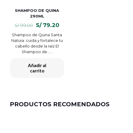
SHAMPOO DE QUINA
290ML
El
El
S/
79.20
S/
99.00
precio
precio
Shampoo de Quina Santa
original
actual
Natura: cuida y fortalece tu
era:
es:
cabello desde la raíz El
S/ 99.00.
S/ 79.20.
Shampoo de…...
Añadir al
carrito
PRODUCTOS RECOMENDADOS