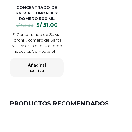
CONCENTRADO DE
SALVIA, TORONJIL Y
ROMERO 500 ML
El
El
S/
51.00
S/
68.00
precio
precio
El Concentrado de Salvia,
original
actual
Toronjil, Romero de Santa
era:
es:
Natura es lo que tu cuerpo
S/ 68.00.
S/ 51.00.
necesita. Combate el…...
Añadir al
carrito
PRODUCTOS RECOMENDADOS