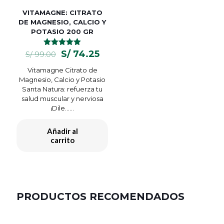
VITAMAGNE: CITRATO
DE MAGNESIO, CALCIO Y
POTASIO 200 GR
El
El
Valorado
S/
74.25
S/
99.00
con
precio
precio
5.00
Vitamagne Citrato de
original
actual
de 5
Magnesio, Calcio y Potasio
era:
es:
Santa Natura: refuerza tu
S/ 99.00.
S/ 74.25.
salud muscular y nerviosa
¡Dile…...
Añadir al
carrito
PRODUCTOS RECOMENDADOS