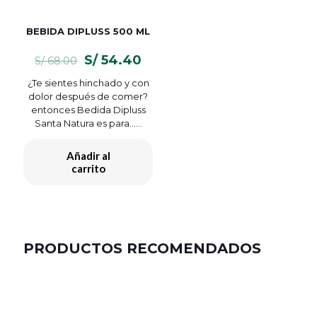
BEBIDA DIPLUSS 500 ML
El
El
S/
54.40
S/
68.00
precio
precio
¿Te sientes hinchado y con
original
actual
dolor después de comer?
era:
es:
entonces Bedida Dipluss
S/ 68.00.
S/ 54.40.
Santa Natura es para…...
Añadir al
carrito
PRODUCTOS RECOMENDADOS