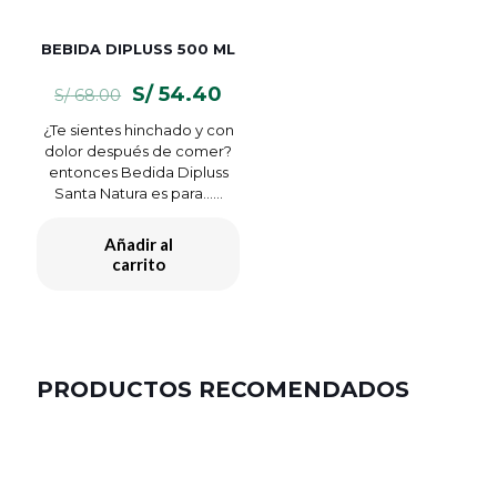
BEBIDA DIPLUSS 500 ML
El
El
S/
54.40
S/
68.00
precio
precio
¿Te sientes hinchado y con
original
actual
dolor después de comer?
era:
es:
entonces Bedida Dipluss
S/ 68.00.
S/ 54.40.
Santa Natura es para…...
Añadir al
carrito
PRODUCTOS RECOMENDADOS