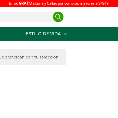
Envío
GRATIS
a Lima y Callao por compras mayores a S/249
ESTILO DE VIDA
e coincidan con tu selección.