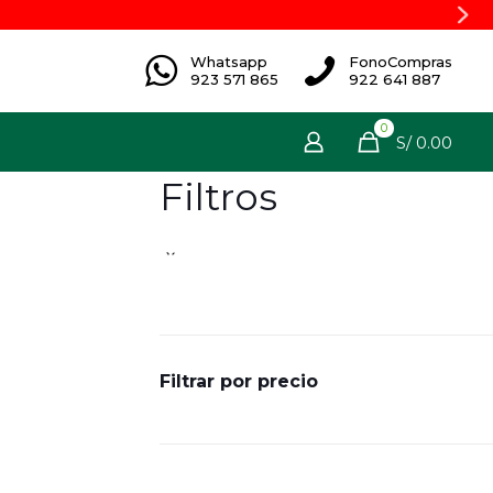
Whatsapp
FonoCompras
923 571 865
922 641 887
0
S/ 0.00
Filtros
Filtrar por precio