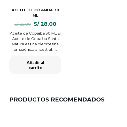
ACEITE DE COPAIBA 30
ML
El
El
S/
28.00
S/
35.00
precio
precio
Aceite de Copaiba 30 ML El
original
actual
Aceite de Copaiba Santa
era:
es:
Natura es una oleorresina
S/ 35.00.
S/ 28.00.
amazónica ancestral…...
Añadir al
carrito
PRODUCTOS RECOMENDADOS