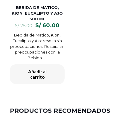
BEBIDA DE MATICO,
KION, EUCALIPTO Y AJO
500 ML
El
El
S/
60.00
S/
75.00
precio
precio
Bebida de Matico, Kion,
original
actual
Eucalipto y Ajo: respira sin
era:
es:
preocupaciones ¡Respira sin
S/ 75.00.
S/ 60.00.
preocupaciones con la
Bebida…...
Añadir al
carrito
PRODUCTOS RECOMENDADOS