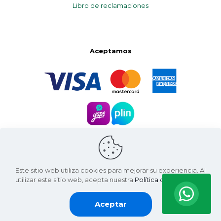
Libro de reclamaciones
Aceptamos
Este sitio web utiliza cookies para mejorar su experiencia. Al
utilizar este sitio web, acepta nuestra
Política de Privacidad
.
Aceptar
Santa Natura ©
2026 | Living Green International SAC
RUC: 20607936812