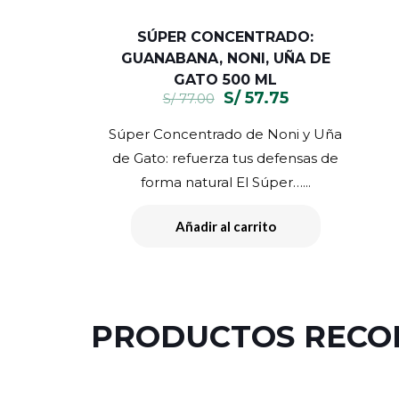
SÚPER CONCENTRADO:
GUANABANA, NONI, UÑA DE
GATO 500 ML
El
El
S/
57.75
S/
77.00
precio
precio
Súper Concentrado de Noni y Uña
original
actual
de Gato: refuerza tus defensas de
era:
es:
forma natural El Súper…...
S/ 77.00.
S/ 57.75.
Añadir al carrito
PRODUCTOS REC