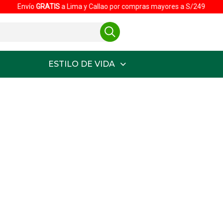
Envío
GRATIS
a Lima y Callao por compras mayores a S/249
ESTILO DE VIDA