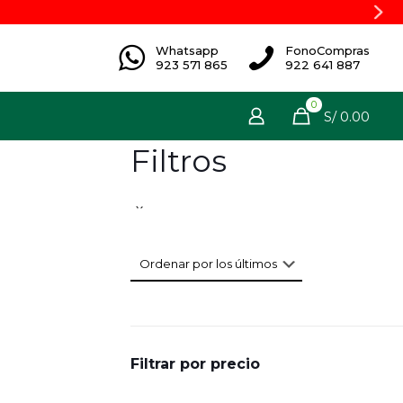
Whatsapp
FonoCompras
923 571 865
922 641 887
0
S/ 0.00
Filtros
Filtrar por precio