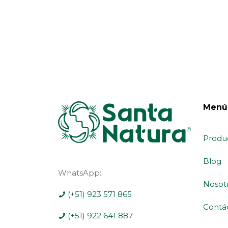
Menú
Produ
Blog
WhatsApp:
Nosot
(+51) 923 571 865
Contá
(+51) 922 641 887