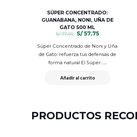
SÚPER CONCENTRADO:
GUANABANA, NONI, UÑA DE
GATO 500 ML
El
El
S/
57.75
S/
77.00
precio
precio
Súper Concentrado de Noni y Uña
original
actual
de Gato: refuerza tus defensas de
era:
es:
forma natural El Súper…...
S/ 77.00.
S/ 57.75.
Añadir al carrito
PRODUCTOS REC