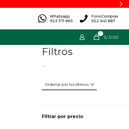
Whatsapp
FonoCompras
923 571 865
922 641 887
0
S/ 0.00
Filtros
Filtrar por precio