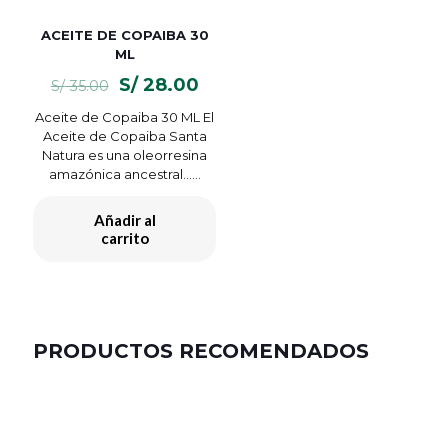
ACEITE DE COPAIBA 30
ML
El
El
S/
28.00
S/
35.00
precio
precio
Aceite de Copaiba 30 ML El
original
actual
Aceite de Copaiba Santa
era:
es:
Natura es una oleorresina
S/ 35.00.
S/ 28.00.
amazónica ancestral…...
Añadir al
carrito
PRODUCTOS RECOMENDADOS