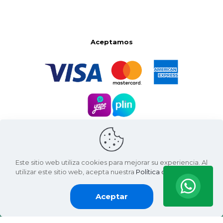
Aceptamos
Este sitio web utiliza cookies para mejorar su experiencia. Al
utilizar este sitio web, acepta nuestra
Política de Privacidad
.
Aceptar
Santa Natura ©
2026 | Living Green International SAC
RUC: 20607936812