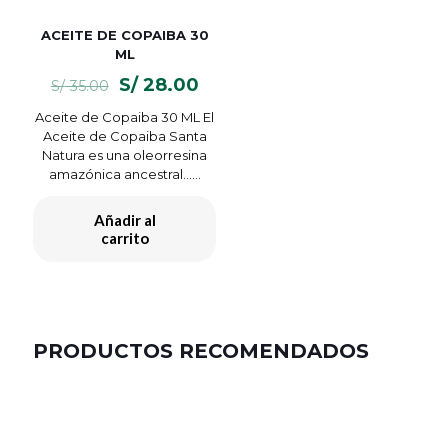
ACEITE DE COPAIBA 30
ML
El
El
S/
28.00
S/
35.00
precio
precio
Aceite de Copaiba 30 ML El
original
actual
Aceite de Copaiba Santa
era:
es:
Natura es una oleorresina
S/ 35.00.
S/ 28.00.
amazónica ancestral…...
Añadir al
carrito
PRODUCTOS RECOMENDADOS