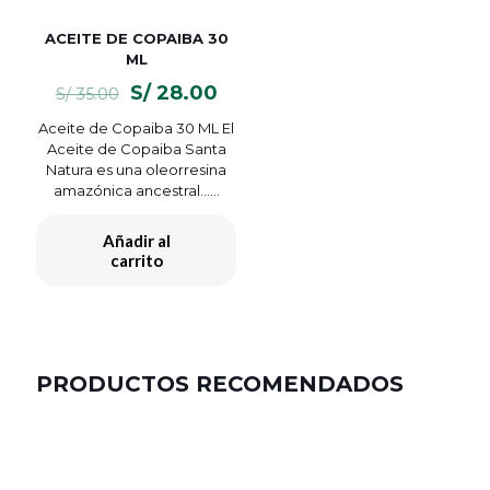
ACEITE DE COPAIBA 30
ML
El
El
S/
28.00
S/
35.00
precio
precio
Aceite de Copaiba 30 ML El
original
actual
Aceite de Copaiba Santa
era:
es:
Natura es una oleorresina
S/ 35.00.
S/ 28.00.
amazónica ancestral…...
Añadir al
carrito
PRODUCTOS RECOMENDADOS