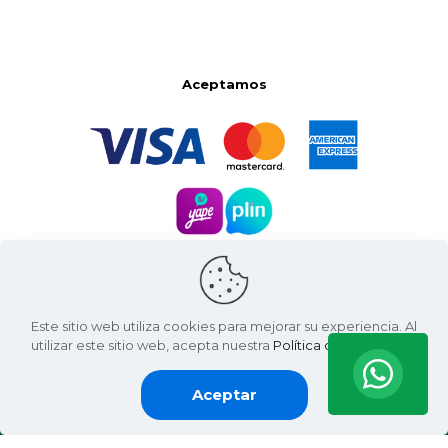
Aceptamos
Este sitio web utiliza cookies para mejorar su experiencia. Al
utilizar este sitio web, acepta nuestra
Política de Privacidad
.
Aceptar
Santa Natura ©
2026 | Living Green International SAC
RUC: 20607936812