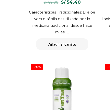
El
El
S/
54.40
S/
68.00
precio
precio
Características Tradicionales: El aloe
original
actual
vera o sábila es utilizada por la
Indi
era:
es:
medicina tradicional desde hace
S/ 68.00.
S/ 54.40.
miles…...
Añadir al carrito
-20%
-