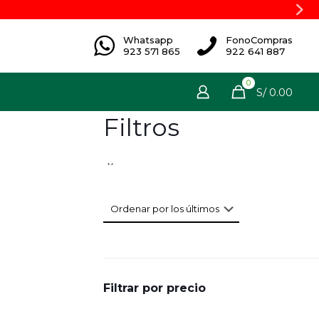
Whatsapp
FonoCompras
923 571 865
922 641 887
0
S/ 0.00
Filtros
Filtrar por precio