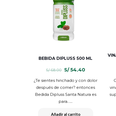
VIN
BEBIDA DIPLUSS 500 ML
El
El
S/
54.40
S/
68.00
precio
precio
¿Te sientes hinchado y con dolor
C
original
actual
después de comer? entonces
vin
era:
es:
Bedida Dipluss Santa Natura es
sup
S/ 68.00.
S/ 54.40.
para…...
Añadir al carrito