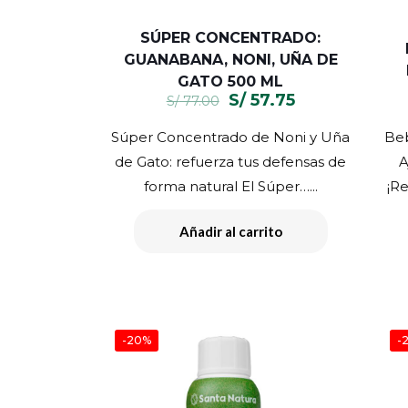
SÚPER CONCENTRADO:
GUANABANA, NONI, UÑA DE
GATO 500 ML
El
El
S/
57.75
S/
77.00
precio
precio
Súper Concentrado de Noni y Uña
Beb
original
actual
de Gato: refuerza tus defensas de
A
era:
es:
forma natural El Súper…...
¡Re
S/ 77.00.
S/ 57.75.
Añadir al carrito
-20%
-