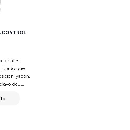
UCONTROL
icionales:
entrado que
sición: yacón,
lavo de…...
ito