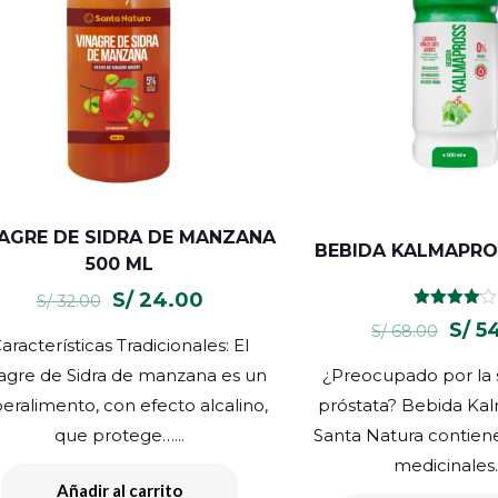
AGRE DE SIDRA DE MANZANA
BEBIDA KALMAPRO
500 ML
El
El
S/
24.00
S/
32.00
Valorado
precio
precio
El
S/
5
S/
68.00
con
aracterísticas Tradicionales: El
4.00
original
actual
prec
de 5
agre de Sidra de manzana es un
¿Preocupado por la 
era:
es:
origi
eralimento, con efecto alcalino,
próstata? Bebida Ka
S/ 32.00.
S/ 24.00.
era:
que protege…...
Santa Natura contiene
S/ 68
medicinales…
Añadir al carrito