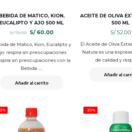
BEBIDA DE MATICO, KION,
ACEITE DE OLIVA E
EUCALIPTO Y AJO 500 ML
500 ML
El
El
S/
60.00
S/
52.00
S/
75.00
precio
precio
El Aceite de Oliva Extr
ida de Matico, Kion, Eucalipto y
original
actual
Natura es una expresi
jo: respira sin preocupaciones
era:
es:
de calidad y resp
spira sin preocupaciones con la
S/ 75.00.
S/ 60.00.
Bebida…...
Añadir al carr
Añadir al carrito
25%
-20%