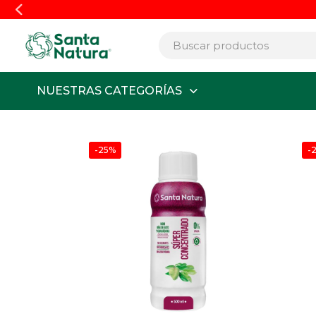
Envío
GRATIS
a Lima y Callao por compras 
NUESTRAS CATEGORÍAS
-25%
-