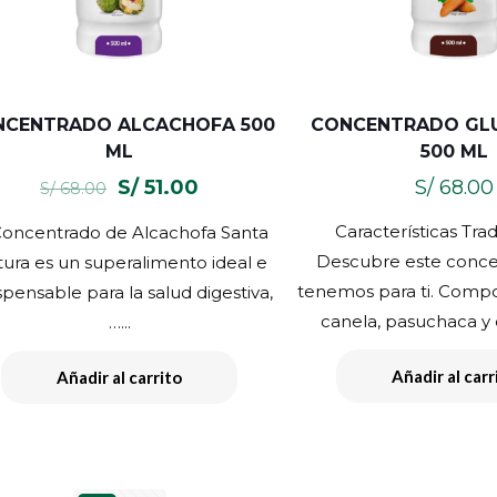
NCENTRADO ALCACHOFA 500
CONCENTRADO GL
ML
500 ML
El
El
S/
51.00
S/
68.00
S/
68.00
precio
precio
Características Trad
Concentrado de Alcachofa Santa
original
actual
Descubre este conc
ura es un superalimento ideal e
era:
es:
tenemos para ti. Compo
spensable para la salud digestiva,
S/ 68.00.
S/ 51.00.
canela, pasuchaca y c
…...
Añadir al carr
Añadir al carrito