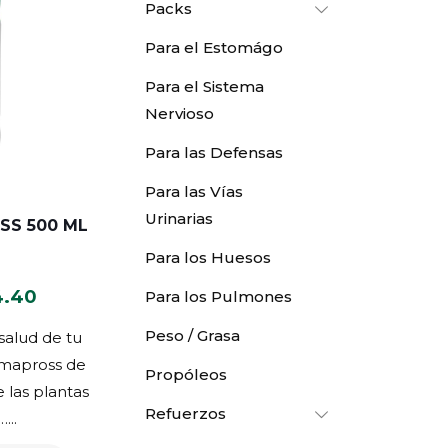
Packs
Para el Estomágo
Para el Sistema
Nervioso
Para las Defensas
Para las Vías
Urinarias
SS 500 ML
Para los Huesos
El
4.40
Para los Pulmones
io
precio
Peso / Grasa
salud de tu
nal
actual
lmapross de
Propóleos
es:
 las plantas
.00.
S/ 54.40.
Refuerzos
...