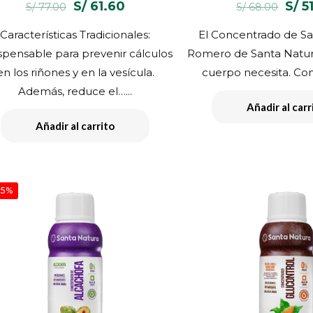
El
El
El
S/
61.60
S/
5
S/
77.00
S/
68.00
precio
precio
prec
Características Tradicionales:
El Concentrado de Salv
original
actual
orig
spensable para prevenir cálculos
Romero de Santa Natura
era:
es:
era:
en los riñones y en la vesícula.
cuerpo necesita. Com
S/ 77.00.
S/ 61.60.
S/ 6
Además, reduce el…...
Añadir al carr
Añadir al carrito
25%