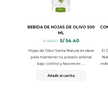
BEBIDA DE HOJAS DE OLIVO 500
CO
ML
El
El
S/
54.40
S/
68.00
precio
precio
Hojas de Olivo Santa Natura es ideal
El 
original
actual
para mantener tu presión arterial
Nat
era:
es:
bajo control y favorecer…...
indi
S/ 68.00.
S/ 54.40.
Añadir al carrito